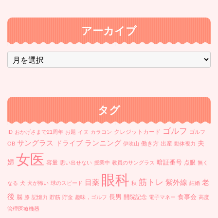
アーカイブ
ア
ー
カ
イ
ブ
タグ
ゴルフ
クレジットカード
ID
おかげさまで21周年
お題
イヌ
カラコン
ゴルフ
ランニング
サングラス
ドライブ
夫
働き方
出産
OB
伊吹山
動体視力
女医
婦
暗証番号
容量
点眼
思い出せない
授業中
教員のサングラス
無く
眼科
筋トレ
目薬
紫外線
老
なる
犬
犬が怖い
球のスピード
秋
結婚
後
長男
食事会
脳
開院記念
膝
記憶力
貯筋
貯金
趣味，ゴルフ
電子マネー
高度
管理医療機器