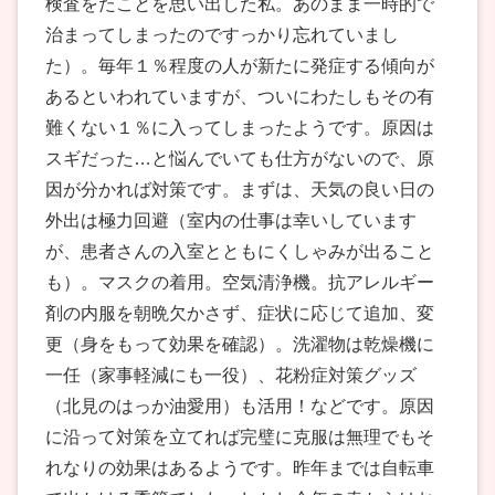
検査をたことを思い出した私。あのまま一時的で
治まってしまったのですっかり忘れていまし
た）。毎年１％程度の人が新たに発症する傾向が
あるといわれていますが、ついにわたしもその有
難くない１％に入ってしまったようです。原因は
スギだった…と悩んでいても仕方がないので、原
因が分かれば対策です。まずは、天気の良い日の
外出は極力回避（室内の仕事は幸いしています
が、患者さんの入室とともにくしゃみが出ること
も）。マスクの着用。空気清浄機。抗アレルギー
剤の内服を朝晩欠かさず、症状に応じて追加、変
更（身をもって効果を確認）。洗濯物は乾燥機に
一任（家事軽減にも一役）、花粉症対策グッズ
（北見のはっか油愛用）も活用！などです。原因
に沿って対策を立てれば完璧に克服は無理でもそ
れなりの効果はあるようです。昨年までは自転車