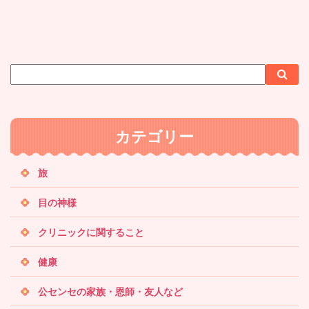
サ
検
検
イ
索
索
ト
内
カテゴリー
検
索
旅
目の神様
クリニックに関すること
健康
公センセの家族・恩師・友人など