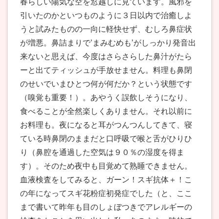
春らしい陽気な空を窓越しに見ています。風邪を
引いたのかといつものように３日以内で治癒しよ
うと試みたものの一向に軽快せず、むしろ鼻症状
が増悪。鼻詰まりで’まみむめも’がしっかり発音出
来ないと思えば、今度はさらさらした鼻汁がたら
ーと出てティッシュが手放せません。料理も鼻閉
のせいでいまひとつ何が何だか？という状態です
（嗅覚も重要！）。あやうく誤飲しそうになり、
食べることが全然楽しくありません。それ以前に
お料理も。夜になると耳がつんつんしてきて、寝
ている時鼻閉のままだと口呼吸で喉と舌がひりひ
り（鼻腔を通過した空気は９０％の湿度を得ま
す）。そのため夜中も目覚めて熟睡できません。
血液検査をしてみると、ガーン！スギ抗体＋！こ
の年になってスギ花粉症初発症でした（と、ここ
まで書いて昨年も目のしょぼつきでアレルギーの