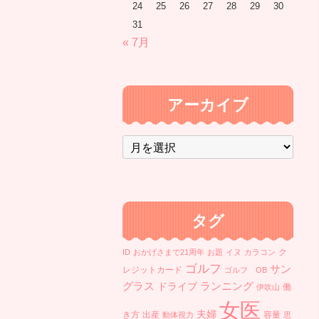
24
25
26
27
28
29
30
31
« 7月
アーカイブ
ア
ー
カ
イ
ブ
タグ
ク
ID
おかげさまで21周年
お題
イヌ
カラコン
ゴルフ
サン
レジットカード
ゴルフ OB
ランニング
グラス
ドライブ
働
伊吹山
女医
夫婦
き方
出産
容量
動体視力
思