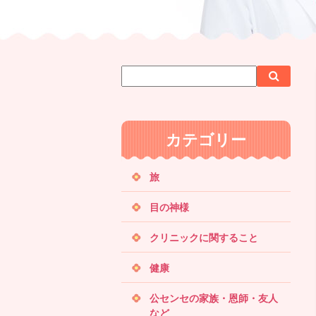
サ
検
検
イ
索
索
ト
内
カテゴリー
検
索
旅
目の神様
クリニックに関すること
健康
公センセの家族・恩師・友人
など