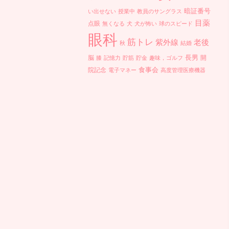
暗証番号
い出せない
授業中
教員のサングラス
目薬
点眼
無くなる
犬
犬が怖い
球のスピード
眼科
筋トレ
紫外線
老後
秋
結婚
長男
脳
開
膝
記憶力
貯筋
貯金
趣味，ゴルフ
食事会
院記念
電子マネー
高度管理医療機器