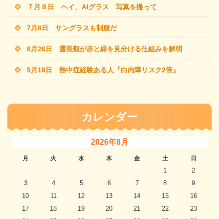
７月８日 ヘイ、AIグラス 写真を撮って
7月8日 サングラスも制服だ
6月26日 霊長類が赤と緑を見分ける仕組みを解明
5月18日 熱中症経験ある人『白内障リスク2倍』
カレンダー
2026年8月
月
火
水
木
金
土
日
1
2
3
4
5
6
7
8
9
10
11
12
13
14
15
16
17
18
19
20
21
22
23