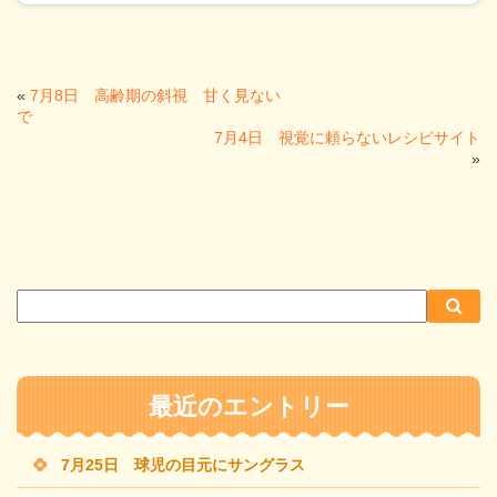
«
7月8日 高齢期の斜視 甘く見ない
で
7月4日 視覚に頼らないレシピサイト
»
サ
検
検
イ
索
索
ト
内
最近のエントリー
検
索
7月25日 球児の目元にサングラス