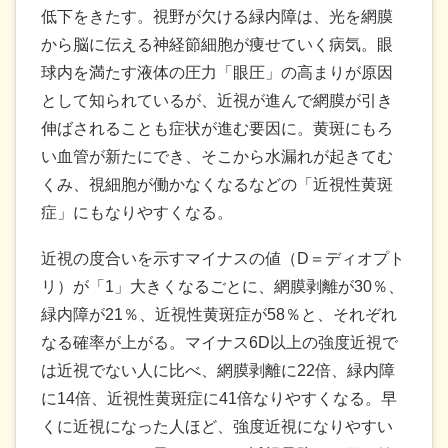
低下をきたす。視野が欠ける緑内障は、光を網膜
から脳に伝える神経節細胞が痩せていく病気。眼
球内を満たす液体の圧力「眼圧」の高まりが原因
として知られているが、近視が進んで網膜が引き
伸ばされることも症状が進む要因に。黄斑にもろ
い血管が新たにでき、そこから水漏れが起きてむ
くみ、視細胞が働かなくなるなどの「近視性黄斑
症」にもなりやすくなる。
近視の度合いを示すマイナスの値（D＝ディオプト
リ）が「1」大きくなるごとに、網膜剥離が30％、
緑内障が21％、近視性黄斑症が58％と、それぞれ
なる確率が上がる。マイナス6D以上の強度近視で
は近視でない人に比べ、網膜剥離に22倍、緑内障
に14倍、近視性黄斑症に41倍なりやすくなる。早
くに近視になった人ほど、強度近視になりやすい