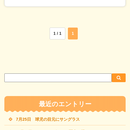
1 / 1
1
サ
検
検
イ
索
索
ト
内
最近のエントリー
検
索
7月25日 球児の目元にサングラス