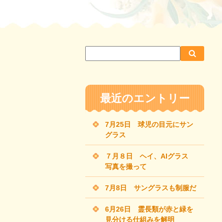
サ
検
検
イ
索
索
ト
内
最近のエントリー
検
索
7月25日 球児の目元にサン
グラス
７月８日 ヘイ、AIグラス
写真を撮って
7月8日 サングラスも制服だ
6月26日 霊長類が赤と緑を
見分ける仕組みを解明