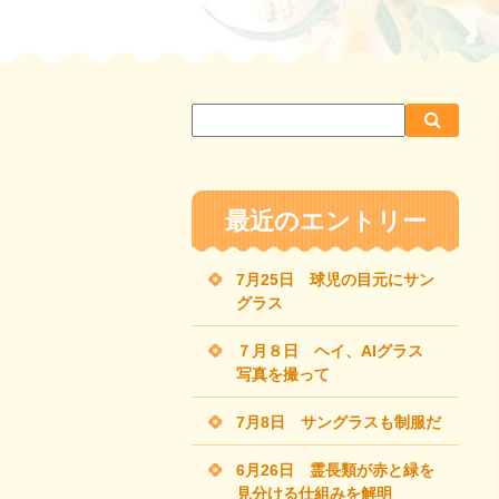
サ
検
検
イ
索
索
ト
内
最近のエントリー
検
索
7月25日 球児の目元にサン
グラス
７月８日 ヘイ、AIグラス
写真を撮って
7月8日 サングラスも制服だ
6月26日 霊長類が赤と緑を
見分ける仕組みを解明