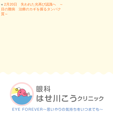
«
2月20日 失われた光再び認識へ ～
目の難病 治療のカギを握るタンパク
質～